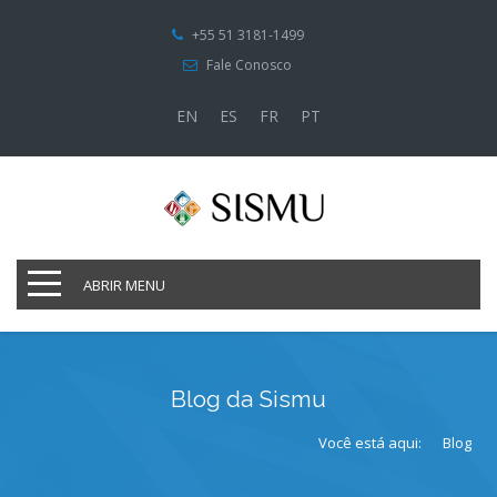
+55 51 3181-1499
Fale Conosco
EN
ES
FR
PT
ABRIR MENU
Blog da Sismu
Você está aqui:
Blog