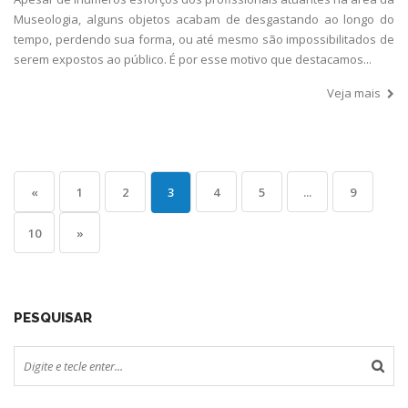
Museologia, alguns objetos acabam de desgastando ao longo do
tempo, perdendo sua forma, ou até mesmo são impossibilitados de
serem expostos ao público. É por esse motivo que destacamos...
Veja mais
«
1
2
3
4
5
...
9
10
»
PESQUISAR