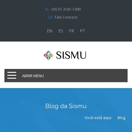
+55 51 3181-1499
Fale Conosco
EN
ES
FR
PT
ABRIR MENU
Blog da Sismu
Você está aqui:
Blog