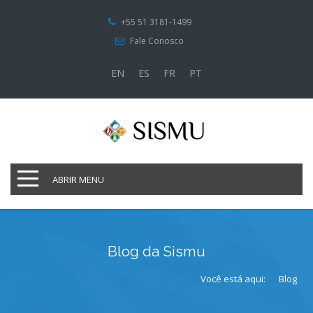
+55 51 3181-1499
Fale Conosco
EN
ES
FR
PT
ABRIR MENU
Blog da Sismu
Você está aqui:
Blog