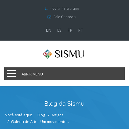
+55 51 3181-1499
Fale Conosco
EN
ES
FR
PT
ABRIR MENU
Blog da Sismu
Você está aqui:
Blog
Artigos
Galeria de Arte - Um movimento...