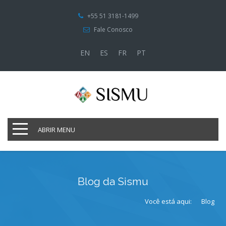
+55 51 3181-1499
Fale Conosco
EN
ES
FR
PT
ABRIR MENU
Blog da Sismu
Você está aqui:
Blog