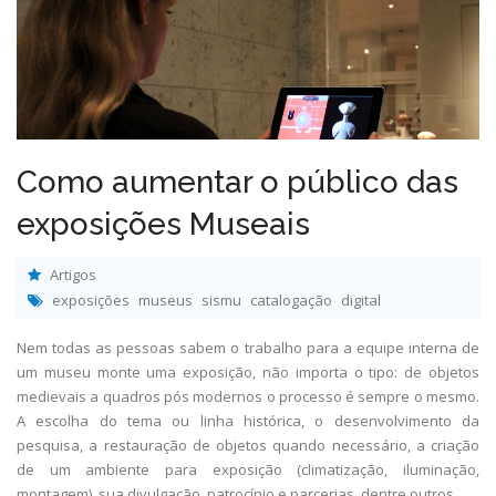
Como aumentar o público das
exposições Museais
Artigos
exposições
museus
sismu
catalogação
digital
Nem todas as pessoas sabem o trabalho para a equipe interna de
um museu monte uma exposição, não importa o tipo: de objetos
medievais a quadros pós modernos o processo é sempre o mesmo.
A escolha do tema ou linha histórica, o desenvolvimento da
pesquisa, a restauração de objetos quando necessário, a criação
de um ambiente para exposição (climatização, iluminação,
montagem), sua divulgação, patrocínio e parcerias, dentre outros.