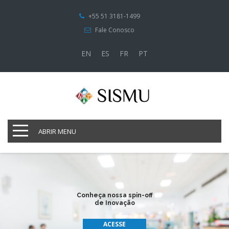
+55 51 3181-1499
Fale Conosco
EN
ES
FR
PT
ABRIR MENU
Conheça nossa spin-off
d
e
I
n
o
v
a
ç
ã
o
ACESSE